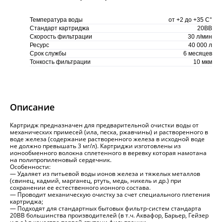
Температура воды
от +2 до +35 С°
Стандарт картриджа
20BB
Скорость фильтрации
30 л/мин
Ресурс
40 000 л
Срок службы
6 месяцев
Тонкость фильтрации
10 мкм
Описание
Картридж предназначен для предварительной очистки воды от
механических примесей (ила, песка, ржавчины) и растворенного в
воде железа (содержание растворенного железа в исходной воде
не должно превышать 3 мг/л). Картриджи изготовлены из
ионообменного волокна сплетенного в веревку которая намотана
на полипропиленовый сердечник.
Особенности:
— Удаляет из питьевой воды ионов железа и тяжелых металлов
(свинец, кадмий, марганец, ртуть, медь, никель и др.) при
сохранении ее естественного ионного состава.
— Проводит механическую очистку за счет специального плетения
картриджа;
— Подходят для стандартных бытовых фильтр-систем стандарта
20BB большинства производителей (в т.ч. Аквафор, Барьер, Гейзер