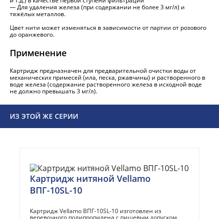
и т.д.) в качестве первой ступени фильтрации
— Для удаления железа (при содержании не более 3 мг/л) и
тяжёлых металлов.
Цвет нити может изменяться в зависимости от партии от розового
до оранжевого.
Применение
Картридж предназначен для предварительной очистки воды от
механических примесей (ила, песка, ржавчины) и растворенного в
воде железа (содержание растворенного железа в исходной воде
не должно превышать 3 мг/л).
ИЗ ЭТОЙ ЖЕ СЕРИИ
Картридж нитяной Vellamo
ВПГ-10SL-10
Картридж Vellamo ВПГ-10SL-10 изготовлен из
веревочного полипропилена с пищевым допуском.