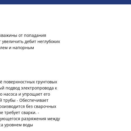
скважины от попадания
т увеличить дебит неглубоких
белем и напорным
её поверхностных грунтовых
ый подвод электропровода к
о насоса и упрощает его
й трубы - Обеспечивает
роизводится без сварочных
е требует сварки. -
азующегося разряжения между
са уровнем воды